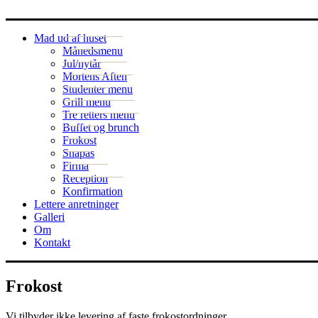
Mad ud af huset
Månedsmenu
Jul/nytår
Mortens Aften
Studenter menu
Grill menu
Tre retters menu
Buffet og brunch
Frokost
Snapas
Firma
Reception
Konfirmation
Lettere anretninger
Galleri
Om
Kontakt
Frokost
Vi tilbyder ikke levering af faste frokostordninger