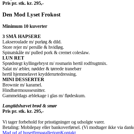
Pris pr. stk. kr. 295,-
Den Mod Lyset Frokost
Minimum 10 kuverter
3 SMÅ HAPSERE
Lakseroulade m/ purløg & dild.
Store rejer m/ persille & hvidløg.
Spinatskåle m/ pulled pork & cremet coleslaw.
LUN RET
Sprødstegt kyllingebryst m/ rosmarin hertil rodfrugtmix.
Salat m/ æbler, nødder & tørrede tranebær
hertil hjemmelavet krydderurtedressing.
MINI DESSERTER
Brownie m/ karamel.
Hindbærmoussesnitter.
Gammeldags æblekage i glas m/ flødeskum.
Langtidshævet brød & smør
Pris pr. stk. kr. 295,-
Vi tager forbehold for prisstigninger og udsolgte varer.
Betaling: Mobilepay eller bankoverførsel. (Vi modtager ikke via danko
Mad ud af huset
firma
galleri
om
Kontakt