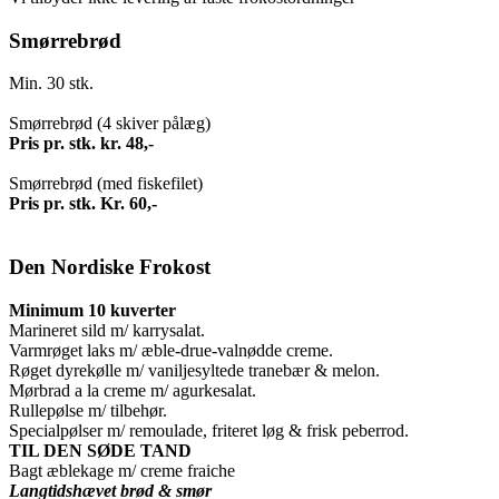
Smørrebrød
Min. 30 stk.
Smørrebrød (4 skiver pålæg)
Pris pr. stk. kr. 48,-
Smørrebrød (med fiskefilet)
Pris pr. stk. Kr. 60,-
Den Nordiske Frokost
Minimum 10 kuverter
Marineret sild m/ karrysalat.
Varmrøget laks m/ æble-drue-valnødde creme.
Røget dyrekølle m/ vaniljesyltede tranebær & melon.
Mørbrad a la creme m/ agurkesalat.
Rullepølse m/ tilbehør.
Specialpølser m/ remoulade, friteret løg & frisk peberrod.
TIL DEN SØDE TAND
Bagt æblekage m/ creme fraiche
Langtidshævet brød & smør